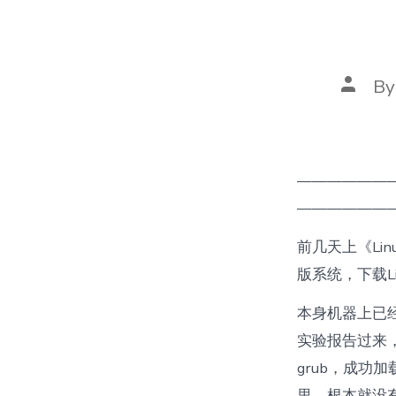
Post
B
autho
——————
——————
前几天上《Li
版系统，下载L
本身机器上已经安
实验报告过来
grub，成功
里，根本就没