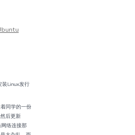
Ubuntu
Linux发行
好，拿着同学的一份
，然后更新
击网络连接那
但是太杂乱，而