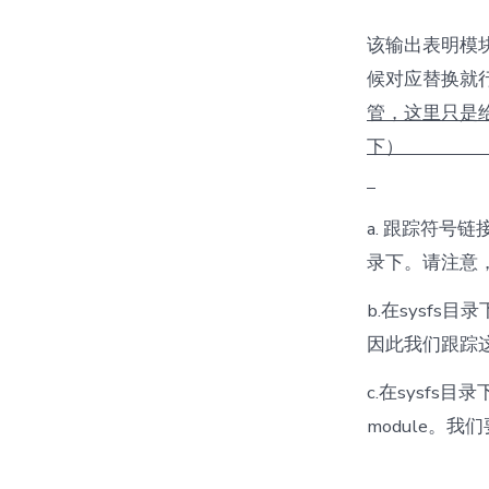
该输出表明模块
候对应替换就行
管，这里只是
a. 跟踪符号链接 /
录下。请注意，在
b.在sysf
因此我们跟踪
c.在sysf
module。