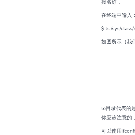
接名称，
在终端中输入
$ ls /sys/class/
如图所示（我
lo目录代表的
你应该注意的
可以使用ifc