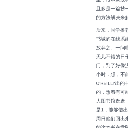
且多是一篇抄
的方法解决来
后来，同学推
书城的在线系
放弃之。一问
天儿不错的日
门，到了好像
小时，想，不
O‘REILL
的，想着有可
大图书馆逛逛
是1，能够借
周日他们回出
的这本书在学院