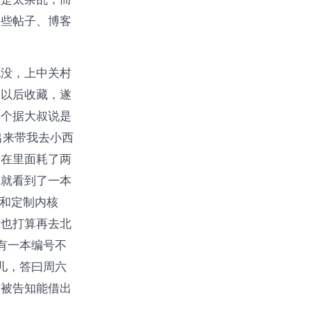
那些帖子、博客
也没，上中关村
了以后收藏，遂
一个据大叔说是
出来带我去小西
，在里面耗了两
悠就看到了一本
建和定制内核
正也打算再去北
有一本编号不
儿，答曰周六
，被告知能借出