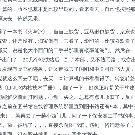
一篇的，版本也基本是比较早期的，看来看去，自己也按照
解决去，依然无果。
荐了一本书《火与冰》，当当上缺货，亚马逊也缺货，京东
统查，还是没有，淘宝倒有，去看了，影印的，比较喜欢看
哪买，说是北大小西门的二手书那里有概率能淘到。然后在
子出门了。20几个地铁站后，到了本部，又不熟悉路，找饼
没发现有卖书的迹象，饼又带我去了国图和中关村图书大厦
能就这么回去了吧，去买一本计算机的书看看得了。转悠转
Y出的书《LINUX内核技术手册》，翻了一下，好像正好是关于构
能能解决前面打问题，心动，买之。总算有点儿收获了，反
（之前在图书馆在线管理系统那里查到图书馆还有5本，其中
出来），就再去了一趟小西门儿，问了一下保安卖二手书的事
来。额，被坑了，，，直接杀向图书馆，遇到一咨询老爷子
里面，没在图书馆里。Soga~~ 回北大荒去。