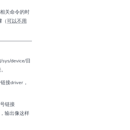
到相关命令的时
骤（
可以不用
）
ys/device/目
接。
driver，
符号链接
到它，输出像这样