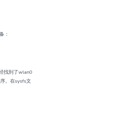
备：
找到了wlan0
在sysfs文