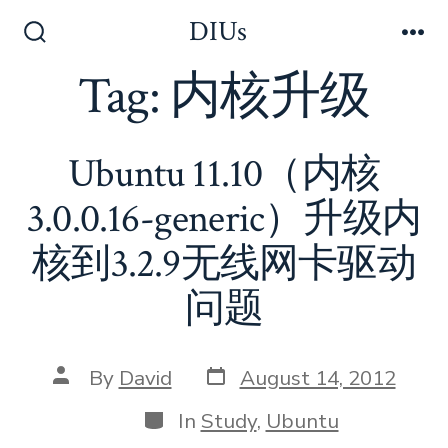
Skip
DIUs
to
Search
Me
Toggle
Tag:
内核升级
content
Ubuntu 11.10（内核
3.0.0.16-generic）升级内
核到3.2.9无线网卡驱动
问题
Post
Post
By
David
August 14, 2012
date
author
Categories
In
Study
,
Ubuntu