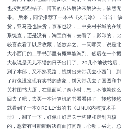
也按照那些帖子、博客的方法解决来解决去，依然无
果。 后来，同学推荐了一本书《火与冰》，当当上缺
货，亚马逊也缺货，京东也没，上中关村书城的在线
系统查，还是没有，淘宝倒有，去看了，影印的，比
较喜欢看了以后收藏，遂放弃之。一问哪买，说是北
大小西门的二手书那里有概率能淘到。然后在一个据
大叔说是天儿不错的日子出门了。20几个地铁站后，
到了本部，又不熟悉路，找饼出来带我去小西门，到
了好像没发现有卖书的迹象，饼又带我去了国图和中
关村图书大厦，在里面耗了两小时，想，不能就这么
回去了吧，去买一本计算机的书看看得了。转悠转悠
就看到了一本O‘REILLY出的书《LINUX内核技术手
册》，翻了一下，好像正好是关于构建和定制内核
的，想着有可能能解决前面打问题，心动，买之。总