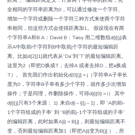
距离”。 编辑距离定义：计算两个字符串的距离，完
全相同的字符串距离为0，可以通过修改一个字符、
增加一个字符或删除一个字符三种方式来使两个字符
串相同，但这些方式会使得距离加1。 假设现在有两
个字符串A和B A：David B：Taisy 用二维数组d[i][j]表
示A中取前i个字符到B中取前j个字符的最短编辑距
离。比如d[2][1]就代表从”Da”到”T”的最短编辑距离。
这里为2（即把D换成T，去掉A 或者去掉D，把a换成
T）。 首先我们作出初始化d[0][j] = j（字符串A子串长
度为0，字符串B子串有多少个字符，就作多少次增加
操作；于是同理，作删除操作，可得d[i][0] = i） 其中
d[i][j]只有3个来源： 1). 来自d[i – i][j – 1]，即 “A的前i-
1个字符组成的子串” 到 “B的前j-1个字符组成的子串”
的编辑距离，此时如果A[i] = B[j]，则最短编辑距离不
变，否则最短编辑距离加1（即把A[i]变为B[j] ），所