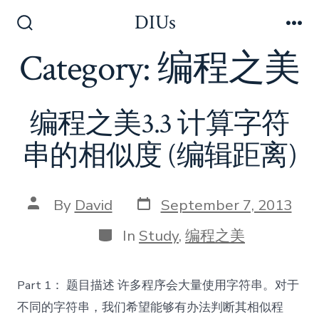
Skip
DIUs
to
Search
Me
Toggle
Category:
编程之美
content
编程之美3.3 计算字符
串的相似度 (编辑距离)
Post
Post
By
David
September 7, 2013
date
author
Categories
In
Study
,
编程之美
Part 1： 题目描述 许多程序会大量使用字符串。对于
不同的字符串，我们希望能够有办法判断其相似程