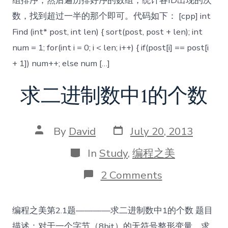
组排序，然后遍历排好序的数组，统计各ID出现的次
数，找到超过一半的那个即可。代码如下： [cpp] int
Find (int* post, int len) { sort(post, post + len); int
num = 1; for(int i = 0; i < len; i++) { if(post[i] == post[i
+ 1]) num++; else num […]
求二进制数中1的个数
Post
Post
By
David
July 20, 2013
date
author
Categories
In
Study
,
编程之美
on
2 Comments
求
二
进
编程之美第2.1题————求二进制数中1的个数 题目
制
数
描述：对于一个字节（8bit）的无符号整形变量，求