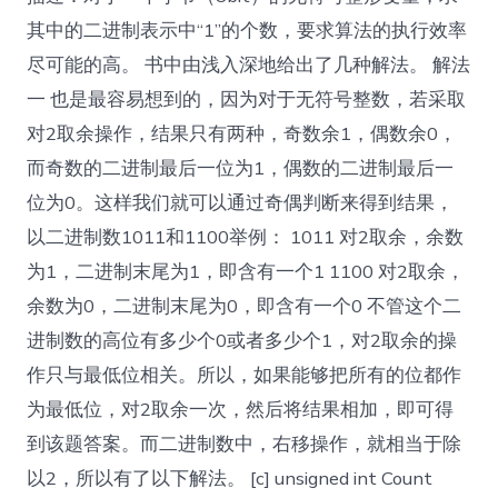
中
其中的二进制表示中“1”的个数，要求算法的执行效率
1
的
尽可能的高。 书中由浅入深地给出了几种解法。 解法
个
一 也是最容易想到的，因为对于无符号整数，若采取
数
对2取余操作，结果只有两种，奇数余1，偶数余0，
而奇数的二进制最后一位为1，偶数的二进制最后一
位为0。这样我们就可以通过奇偶判断来得到结果，
以二进制数1011和1100举例： 1011 对2取余，余数
为1，二进制末尾为1，即含有一个1 1100 对2取余，
余数为0，二进制末尾为0，即含有一个0 不管这个二
进制数的高位有多少个0或者多少个1，对2取余的操
作只与最低位相关。所以，如果能够把所有的位都作
为最低位，对2取余一次，然后将结果相加，即可得
到该题答案。而二进制数中，右移操作，就相当于除
以2，所以有了以下解法。 [c] unsigned int Count