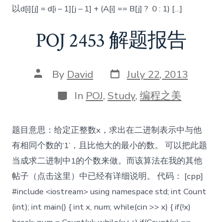
以d[i][j] = d[i – 1][j – 1] + (A[i] == B[j] ? 0 : 1) […]
POJ 2453 解题报告
Post
Post
By
David
July 22, 2013
date
author
Categories
In
POJ
,
Study
,
编程之美
题目意思：给定正整数x，求出在二进制表示中与他
有相同个数的‘1’，且比他大的最小的数。 可以把此题
当成求二进制中1的个数来做。而该算法在我的其他
帖子（点击这里）中已经有详细说明。 代码： [cpp]
#include <iostream> using namespace std; int Count
(int); int main() { int x, num; while(cin >> x) { if(!x)