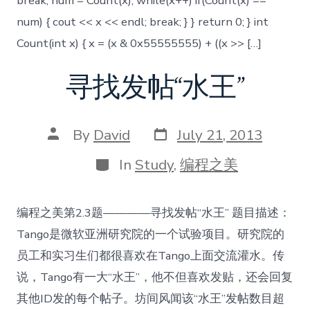
break; num = Count(x); while(x++) if(Count(x) ==
num) { cout << x << endl; break; } } return 0; } int
Count(int x) { x = (x & 0x55555555) + ((x >> […]
寻找发帖“水王”
Post
Post
By
David
July 21, 2013
date
author
Categories
In
Study
,
编程之美
编程之美第2.3题————寻找发帖“水王” 题目描述：
Tango是微软亚洲研究院的一个试验项目。研究院的
员工和实习生们都很喜欢在Tango上面交流灌水。传
说，Tango有一大“水王”，他不但喜欢发贴，还会回复
其他ID发的每个帖子。坊间风闻该“水王”发帖数目超