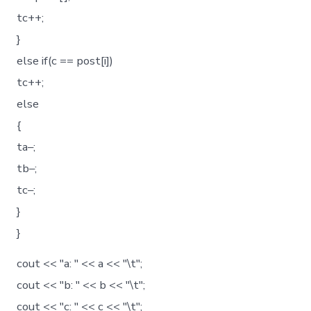
tc++;
}
else if(c == post[i])
tc++;
else
{
ta–;
tb–;
tc–;
}
}
cout << "a: " << a << "\t";
cout << "b: " << b << "\t";
cout << "c: " << c << "\t";