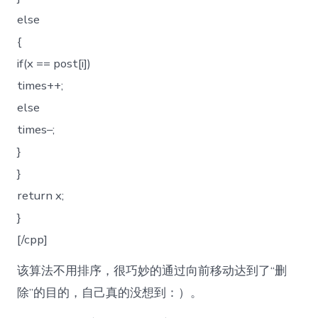
else
{
if(x == post[i])
times++;
else
times–;
}
}
return x;
}
[/cpp]
该算法不用排序，很巧妙的通过向前移动达到了“删
除”的目的，自己真的没想到：）。