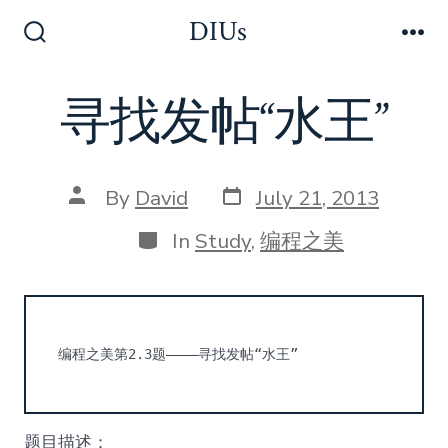
Skip
DIUs
to
Search
Me
Toggle
content
寻找发帖“水王”
Post
Post
By
David
July 21, 2013
date
author
Categories
In
Study
,
编程之美
编程之美第2.3题————寻找发帖“水王”
题目描述：