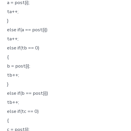
a = post[i];
ta++;
}
else if(a == post[i])
ta++;
else if(tb == 0)
{
b = post[i];
tb++;
}
else if(b == post[i])
tb++;
else if(tc == 0)
{
c = post[i];