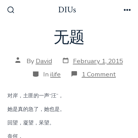
Skip
DIUs
to
Search
Me
Toggle
content
无题
Post
Post
By
David
February 1, 2015
date
author
Categories
on
In
ilife
1 Comment
无
题
对岸，土匪的一声“汪”，
她是真的急了，她也是。
回望，凝望，呆望。
奈何，