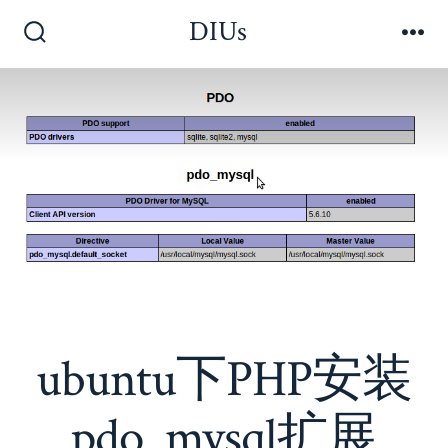
Skip
DIUs
to
Search
Me
Toggle
content
ubuntu下PHP安装
pdo_mysql扩展