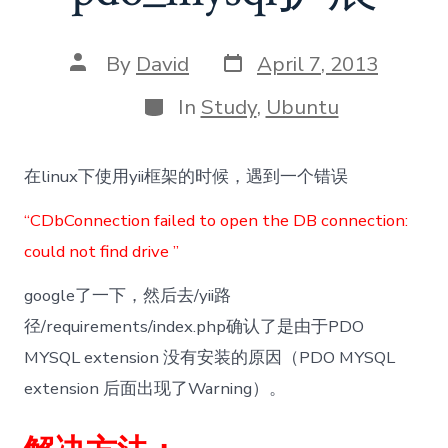
Post
Post
By
David
April 7, 2013
date
author
Categories
In
Study
,
Ubuntu
在linux下使用yii框架的时候，遇到一个错误
“CDbConnection failed to open the DB connection:
could not find drive ”
google了一下，然后去/yii路
径/requirements/index.php确认了是由于PDO
MYSQL extension 没有安装的原因（PDO MYSQL
extension 后面出现了Warning）。