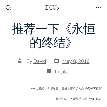
Skip
DIUs
to
Search
Me
Toggle
content
推荐一下《永恒
的终结》
Post
Post
By
David
May 8, 2016
date
author
Categories
In
ilife
– – 出差的一个好处是，在酒店有不少时间可以用来看书
– – 顺便纪念一下我那还未泯灭的好奇心