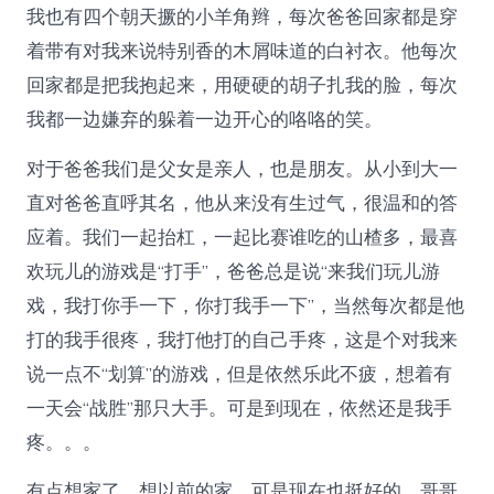
我也有四个朝天撅的小羊角辫，每次爸爸回家都是穿
着带有对我来说特别香的木屑味道的白衬衣。他每次
回家都是把我抱起来，用硬硬的胡子扎我的脸，每次
我都一边嫌弃的躲着一边开心的咯咯的笑。
对于爸爸我们是父女是亲人，也是朋友。从小到大一
直对爸爸直呼其名，他从来没有生过气，很温和的答
应着。我们一起抬杠，一起比赛谁吃的山楂多，最喜
欢玩儿的游戏是“打手”，爸爸总是说“来我们玩儿游
戏，我打你手一下，你打我手一下”，当然每次都是他
打的我手很疼，我打他打的自己手疼，这是个对我来
说一点不“划算”的游戏，但是依然乐此不疲，想着有
一天会“战胜”那只大手。可是到现在，依然还是我手
疼。。。
有点想家了，想以前的家，可是现在也挺好的，哥哥