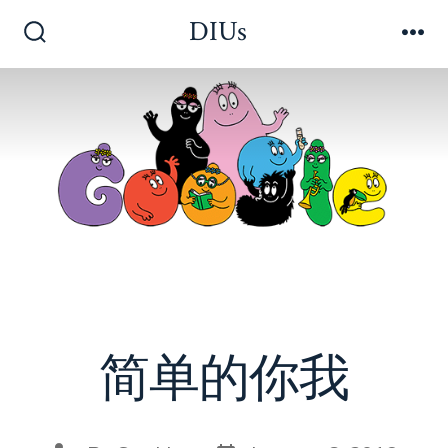
Skip
DIUs
to
Search
Me
Toggle
content
简单的你我