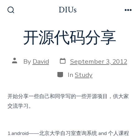
Skip
DIUs
to
Search
Me
Toggle
content
开源代码分享
Post
Post
By
David
September 3, 2012
date
author
Categories
In
Study
开始分享一些自己和同学写的一些开源项目，供大家
交流学习。
1.android——北京大学自习室查询系统 and 个人课程