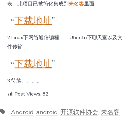
表。此项目已被简化集成到
未名客
里面
下载地址
2.Linux下网络通信编程——Ubuntu下聊天室以及文
件传输
下载地址
3.待续。。。。
Post Views:
82
Tags
Android
,
android
,
开源软件协会
,
未名客