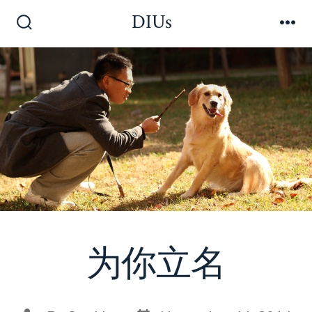
Skip
DIUs
to
Search
Me
Toggle
content
为你立名