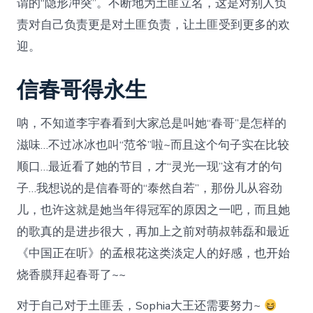
谓的“隐形冲突”。不断地为土匪立名，这是对别人负
责对自己负责更是对土匪负责，让土匪受到更多的欢
迎。
信春哥得永生
呐，不知道李宇春看到大家总是叫她“春哥”是怎样的
滋味…不过冰冰也叫“范爷”啦~而且这个句子实在比较
顺口…最近看了她的节目，才“灵光一现”这有才的句
子…我想说的是信春哥的“泰然自若”，那份儿从容劲
儿，也许这就是她当年得冠军的原因之一吧，而且她
的歌真的是进步很大，再加上之前对萌叔韩磊和最近
《中国正在听》的孟根花这类淡定人的好感，也开始
烧香膜拜起春哥了~~
对于自己对于土匪丢，Sophia大王还需要努力~