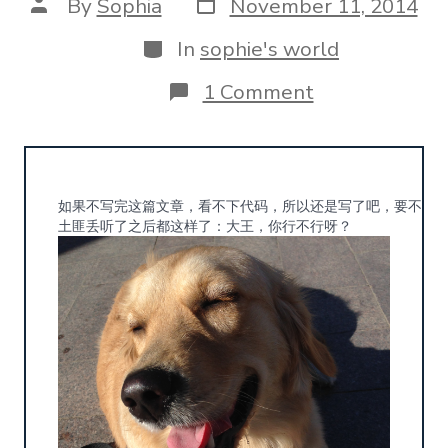
Post
Post
By
Sophia
November 11, 2014
date
author
Categories
In
sophie's world
on
1 Comment
为
你
立
名
如果不写完这篇文章，看不下代码，所以还是写了吧，要不然心