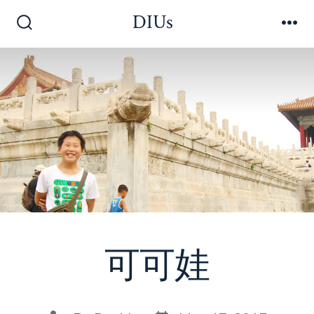
Skip
DIUs
to
Search
Me
Toggle
content
可可娃