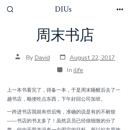
Skip
DIUs
to
Search
Me
Toggle
content
周末书店
Post
Post
By
David
August 22, 2017
date
author
Categories
In
ilife
上一本书看完了，得备一本，于是周末睡醒后去了一
趟书店，顺便吃点东西，下午好回公司加班。
一跨进书店我就有些后悔，准确的说是有的不耐烦
——书店的书太多了！虽然店员已经很细致的分了
类，但由于我并没有一个固定的目标，所以站在原地