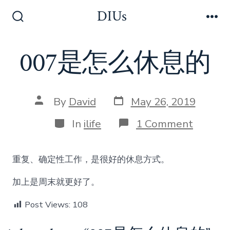
Skip
DIUs
to
Search
Me
Toggle
content
007是怎么休息的
Post
Post
By
David
May 26, 2019
date
author
Categories
on
In
ilife
1 Comment
007
是
怎
重复、确定性工作，是很好的休息方式。
么
休
加上是周末就更好了。
息
的
Post Views:
108