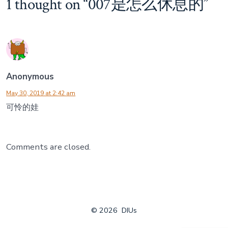
1 thought on “
007是怎么休息的
”
Anonymous
May 30, 2019 at 2:42 am
可怜的娃
Comments are closed.
© 2026
DIUs