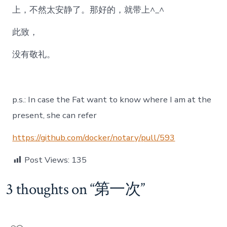
上，不然太安静了。那好的，就带上^_^
此致，
没有敬礼。
p.s.: In case the Fat want to know where I am at the
present, she can refer
https://github.com/docker/notary/pull/593
Post Views:
135
3 thoughts on “
第一次
”