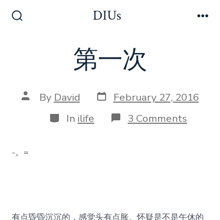
Skip
DIUs
to
Search
Me
Toggle
content
第一次
Post
Post
By
David
February 27, 2016
date
author
Categories
on
In
ilife
3 Comments
第
一
次
-。=
有点昏昏沉沉的，感觉头有点胀。怀疑是不是午休的