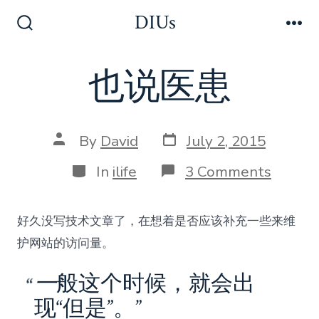
Skip
DIUs
to
Search
Me
Toggle
content
也说医患
Post
Post
By
David
July 2, 2015
date
author
Categories
on
In
ilife
3 Comments
也
说
医
好久没写技术文章了，在想着是否应该补充一些来维
患
护网站的访问量。
一
般这个时候，就会出
现“但是”。