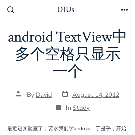
Skip
DIUs
to
Search
Me
Toggle
content
android TextView中
多个空格只显示
一个
Post
Post
By
David
August 14, 2012
date
author
Categories
In
Study
最近进实验室了，要求我们学android，于是乎，开始