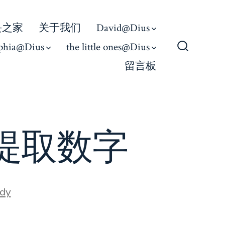
丢之家
关于我们
David@Dius
phia@Dius
the little ones@Dius
Search
留言板
Toggle
串中提取数字
s
dy