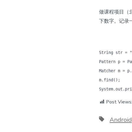
做课程项目（
下数字。记录
String str =
Pattern p = Pa
Matcher m = p.
m.find();
System.out.pri
Post Views
Tags
Android