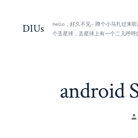
Skip
to
content
hello，好久不见~ 蹲个小马扎过
DIUs
个丢星球，丢星球上有一个二儿呼呼的
andro
Po
au