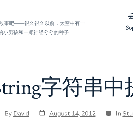
来听故事吧——很久很久以前，太空中有一
So
小男孩和一颗神经兮兮的种子...
id String字符
Post
Categorie
st
By
David
August 14, 2012
In
Stu
date
thor