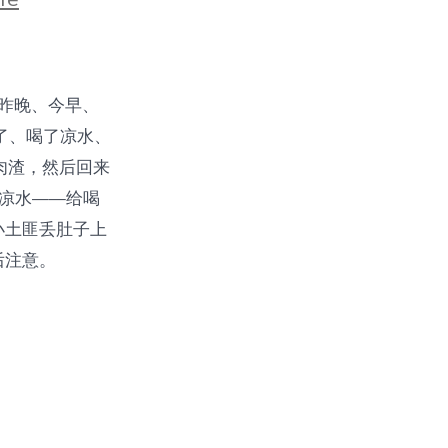
晚、今早、
了、喝了凉水、
肉渣，然后回来
喝凉水——给喝
小土匪丢肚子上
后注意。