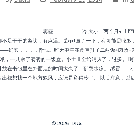
date
uthor
2-25 雾霾 冷 大小：两个月+ 土匪昨
不是干干的条状，有点湿。丢girl查了一下，有可能是吃多
了——确实，，，，惭愧。昨天中午在食堂打了二两饭+肉汤+
狗粮，一共乘了满满的一饭盒。小土匪全给消灭了，过多。 
计放在书包里在外面走的时间太久了，矿泉水凉。 感冒——
次出都想找一个地方躲风，应该是觉得冷了。 以后注意，以
© 2026
DIUs