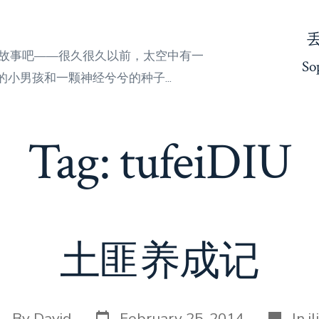
来听故事吧——很久很久以前，太空中有一
So
小男孩和一颗神经兮兮的种子...
Tag:
tufeiDIU
土匪养成记
Post
Categor
ost
By
David
February 25, 2014
In
il