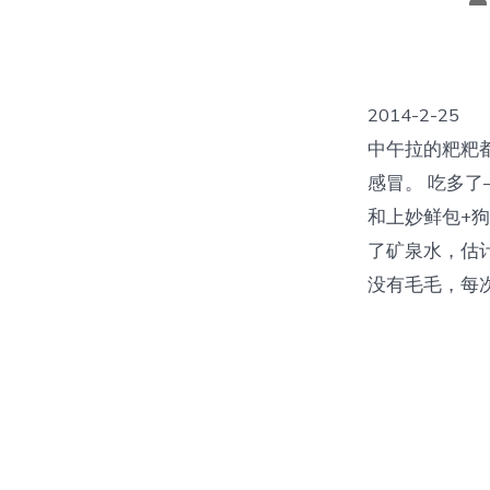
a
2014-
中午拉的粑粑都
感冒。 吃多
和上妙鲜包+
了矿泉水，估
没有毛毛，每