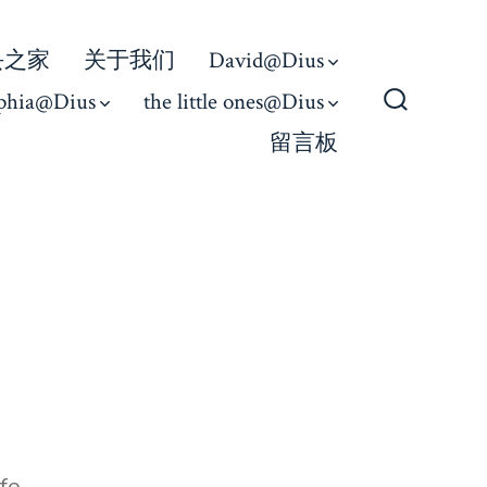
丢之家
关于我们
David@Dius
phia@Dius
the little ones@Dius
Search
留言板
Toggle
ies
ife