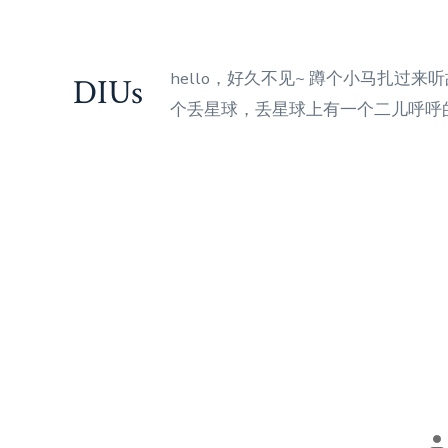
Skip
to
content
hello，好久不见~ 蹲个小马扎过
DIUs
个丢星球，丢星球上有一个二儿呼呼的
P