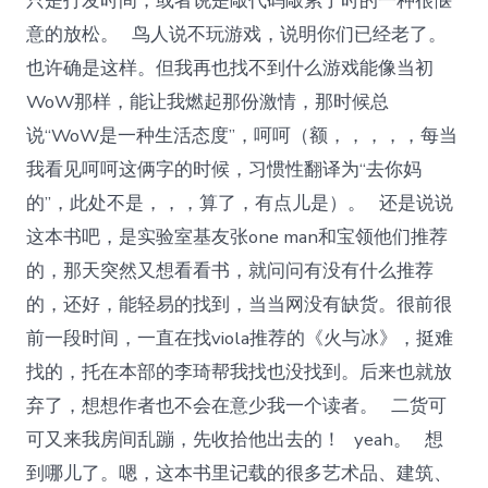
只是打发时间，或者说是敲代码敲累了时的一种很惬
意的放松。 鸟人说不玩游戏，说明你们已经老了。
也许确是这样。但我再也找不到什么游戏能像当初
WoW那样，能让我燃起那份激情，那时候总
说“WoW是一种生活态度”，呵呵（额，，，，，每当
我看见呵呵这俩字的时候，习惯性翻译为“去你妈
的”，此处不是，，，算了，有点儿是）。 还是说说
这本书吧，是实验室基友张one man和宝领他们推荐
的，那天突然又想看看书，就问问有没有什么推荐
的，还好，能轻易的找到，当当网没有缺货。很前很
前一段时间，一直在找viola推荐的《火与冰》，挺难
找的，托在本部的李琦帮我找也没找到。后来也就放
弃了，想想作者也不会在意少我一个读者。 二货可
可又来我房间乱蹦，先收拾他出去的！ yeah。 想
到哪儿了。嗯，这本书里记载的很多艺术品、建筑、