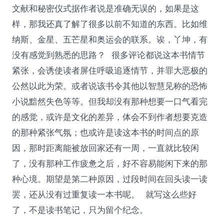
文献和秘密仪式据作者说是准确无误的，如果是这
样，那我还真了解了很多以前不知道的东西。比如维
纳斯、金星、五芒星和奥运会的联系。诶，丫坤，有
没有感觉到熟悉的思路？ 很多评论都说这本书情节
紧张，会诱使读者屏住呼吸追逐情节，并罪大恶极的
公然以此为荣。或者说该书令其他以智慧见称的恐怖
小说黯然失色等等。但我却没有那种想要一口气看完
的感觉，或许是文化的差异，体会不到作者想要克造
的那种紧张气氛；也或许是读这本书的时间点的原
因，那时距离能被放回家还有一周，一直就比较闲
了，没有那种工作疲惫之后，好不容易能闲下来的那
种心境。期望是第二种原因，过段时间在回头读一读
罢，还从没有过重复读一本书呢。 就写这么些好
了，不是读书笔记，只为留个纪念。