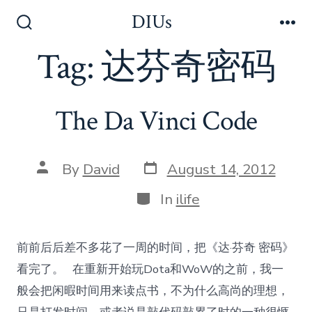
Skip
DIUs
to
Search
Me
Toggle
Tag:
达芬奇密码
content
The Da Vinci Code
Post
Post
By
David
August 14, 2012
date
author
Categories
In
ilife
前前后后差不多花了一周的时间，把《达·芬奇 密码》
看完了。 在重新开始玩Dota和WoW的之前，我一
般会把闲暇时间用来读点书，不为什么高尚的理想，