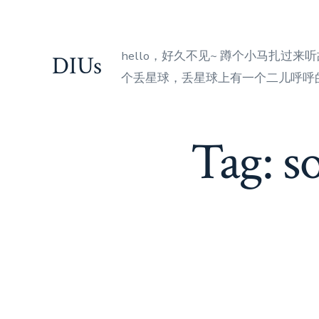
Skip
to
content
hello，好久不见~ 蹲个小马扎过
DIUs
个丢星球，丢星球上有一个二儿呼呼的
Tag:
s