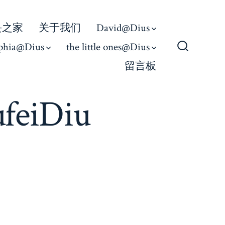
丢之家
关于我们
David@Dius
phia@Dius
the little ones@Dius
Search
留言板
Toggle
ufeiDiu