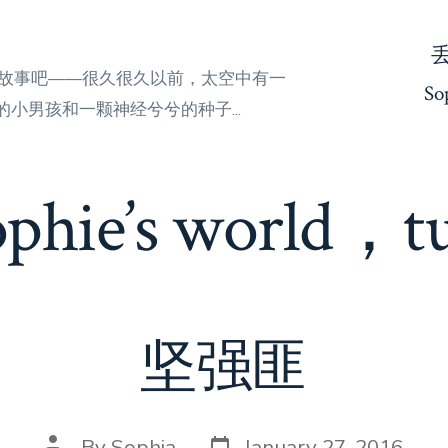
来听故事吧——很久很久以前，太空中有一
So
小男孩和一颗神经兮兮的种子...
ophie’s world，t
坚强匪
Post
Post
By
Sophia
January 27, 2016