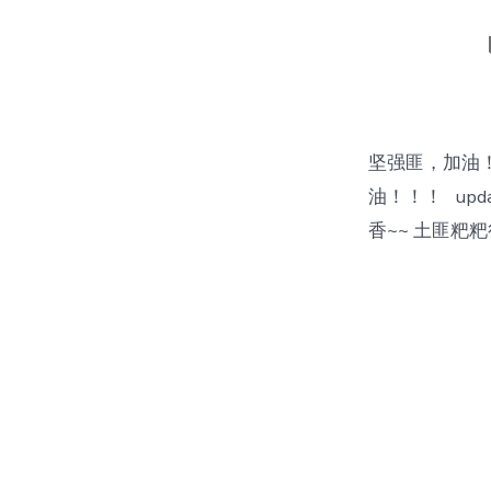
坚强匪，加油
油！！！ upd
香~~ 土匪