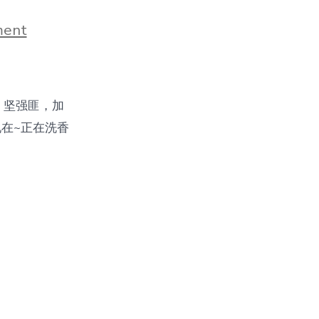
on
ment
坚
强
匪
 坚强匪，加
 现在~正在洗香