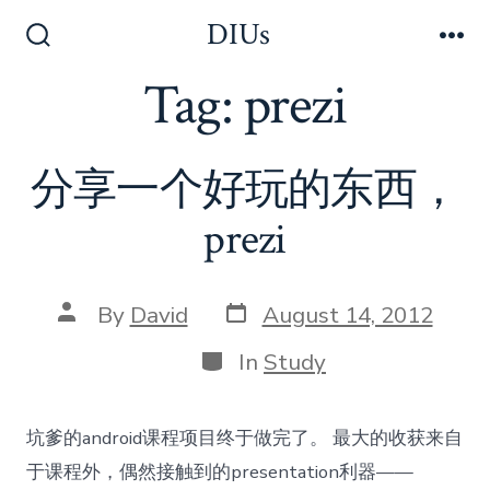
Skip
DIUs
to
Search
Me
Toggle
Tag:
prezi
content
分享一个好玩的东西，
prezi
Post
Post
By
David
August 14, 2012
date
author
Categories
In
Study
坑爹的android课程项目终于做完了。 最大的收获来自
于课程外，偶然接触到的presentation利器——