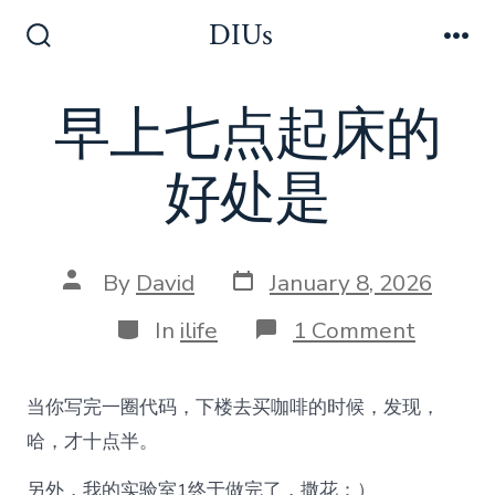
Skip
DIUs
to
Search
Me
Toggle
content
早上七点起床的
好处是
Post
Post
By
David
January 8, 2026
date
author
Categories
on
In
ilife
1 Comment
早
上
七
当你写完一圈代码，下楼去买咖啡的时候，发现，
点
起
哈，才十点半。
床
的
另外，我的实验室1终于做完了，撒花：）