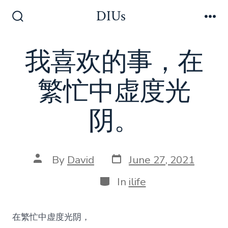
Skip
DIUs
to
Search
Me
Toggle
content
我喜欢的事，在
繁忙中虚度光
阴。
Post
Post
By
David
June 27, 2021
date
author
Categories
In
ilife
在繁忙中虚度光阴，