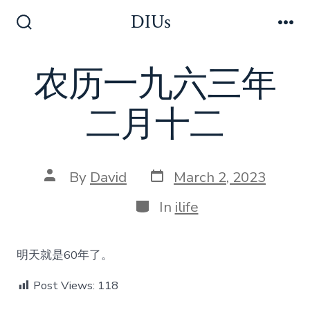
Skip
DIUs
to
Search
Me
Toggle
content
农历一九六三年
二月十二
Post
Post
By
David
March 2, 2023
date
author
Categories
In
ilife
明天就是60年了。
Post Views:
118